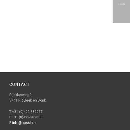
CONTACT
Rijakkerweg 9,
5741 RR Beek en Donk.
T +31 (0)492-382977
F +31 (0)492-382065
E
info@nossin.nl