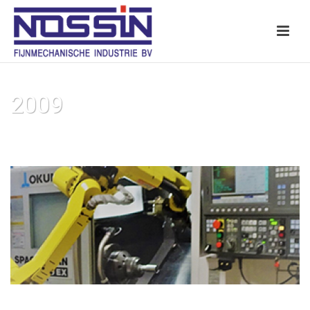
2009
HOME
»
TIMELINE SLIDER
»
2009
2009