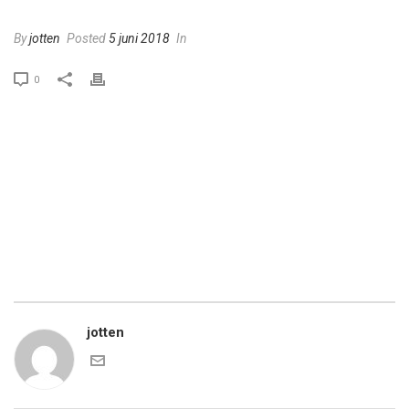
By
jotten
Posted
5 juni 2018
In
0
Na de invoering van het 24 uurs concept op freesgebied kwam
ook de draaiafdeling aan de beurt. Er werd geïnvesteerd in twee
nieuwe Okuma draaimachines met aangedreven
gereedschappen, waarvan één met subspindel. Beide machines
uitgevoerd met een stafaanvoersysteem.
jotten